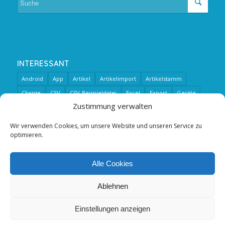
INTERESSANT
Android
App
Artikel
Artikelimport
Artikelstamm
Charge
CSV
CSV-Beispieldatei
Excel
Export
Geräte
Zustimmung verwalten
Import
Inventur
Inventurzustand
Lagerplatz
Logging
MATERIALPHYSINV_COUNT
Neu
Optionen
SAP
Scannen
Wir verwenden Cookies, um unsere Website und unseren Service zu
optimieren.
sperren
Tour_Artikel
Video
Vorbereitung
WVINVE
Zähler
Zählung
Alle Cookies
Ablehnen
Einstellungen anzeigen
© Copyright - be-team services GmbH & Co. KG -
Enfold WordPress
Theme by Kriesi