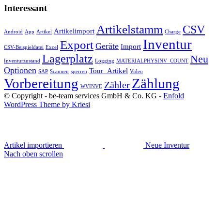
Interessant
Artikelstamm
CSV
Artikelimport
Android
App
Artikel
Charge
Inventur
Export
Geräte
Import
CSV-Beispieldatei
Excel
Lagerplatz
Neu
Inventurzustand
Logging
MATERIALPHYSINV_COUNT
Optionen
Tour_Artikel
SAP
Scannen
sperren
Video
Vorbereitung
Zählung
Zähler
WVINVE
© Copyright - be-team services GmbH & Co. KG -
Enfold
WordPress Theme by Kriesi
Artikel importieren
Neue Inventur
Nach oben scrollen